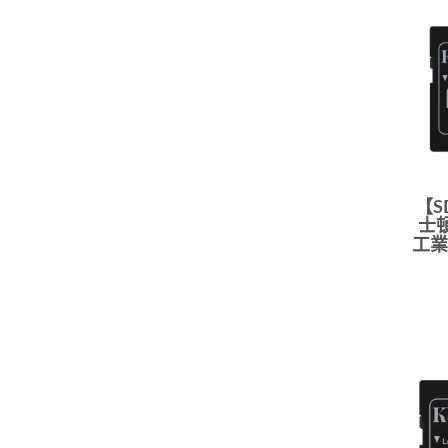
【S
士頓
工業