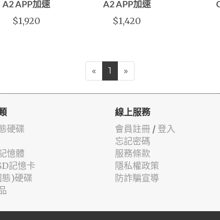
A2 APP加速
A2 APP加速
$1,920
$1,420
«
1
»
類
線上服務
固態硬碟
會員註冊
/
登入
忘記密碼
記憶體
服務條款
oSD記憶卡
隱私權政策
固態)硬碟
防詐騙宣導
品