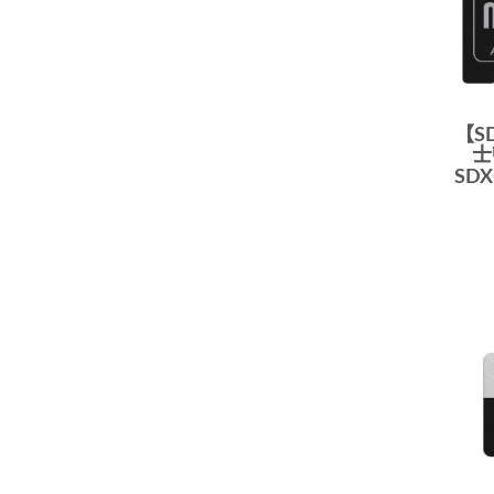
【SD
士
SDX