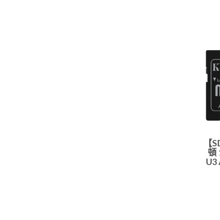
【S
頓 
U3