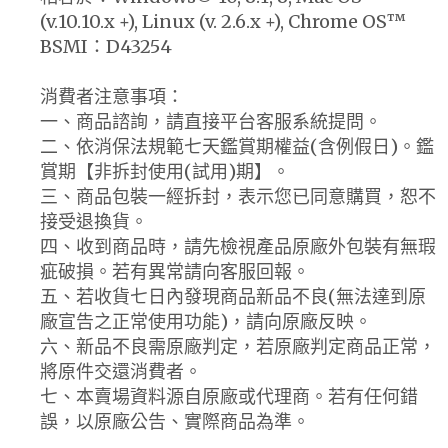
(v.10.10.x +), Linux (v. 2.6.x +), Chrome OS™
BSMI：D43254
消費者注意事項：
一、商品諮詢，請直接平台客服系統提問。
二、依消保法規範七天鑑賞期權益(含例假日)。鑑
賞期【非拆封使用(試用)期】。
三、商品包裝一經拆封，表示您已同意購買，恕不
接受退換貨。
四、收到商品時，請先檢視產品原廠外包裝有無瑕
疵破損。若有異常請向客服回報。
五、若收貨七日內發現商品新品不良(無法達到原
廠宣告之正常使用功能)，請向原廠反映。
六、新品不良需原廠判定，若原廠判定商品正常，
將原件交還消費者。
七、本賣場資料源自原廠或代理商。若有任何錯
誤，以原廠公告、實際商品為準。