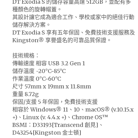
DT Exodia S 的儲存容量高達 512GB，並配有多
種顏色的旋轉帽蓋。
其設計讓它成為適合工作、學校或家中的絕佳行動
儲存解決方案。
DT Exodia S 享有五年保固、免費技術支援服務及
Kingston® 享譽盛名的可靠品質保證。
技術規格：
傳輸速度 相容 USB 3.2 Gen 1
儲存溫度 -20°C~85°C
作業溫度 0°C~60°C
尺寸 57mm x 19mm x 11.8mm
重量 8.72g
保固/支援 5 年保固，免費技術支援
相容於 Windows® 11、10、macOS® (v.10.15.x
+)、Linux (v. 4.4.x +)、Chrome OS™
BSMI：D33193[Transcend 創見]、
D43254[Kingston 金士頓]