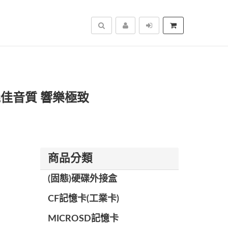
搜尋
機 絕佳音質 響樂極致
商品分類
(固態)硬碟外接盒
CF記憶卡(工業卡)
MICROSD記憶卡