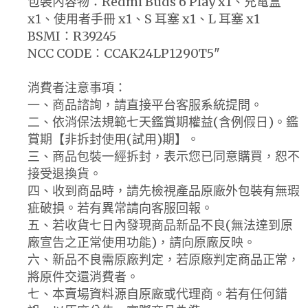
包裝內容物：Redmi Buds 6 Play x1、充電盒
x1、使用者手冊 x1、S 耳塞 x1、L 耳塞 x1
BSMI：R39245
NCC CODE：CCAK24LP1290T5"
消費者注意事項：
一、商品諮詢，請直接平台客服系統提問。
二、依消保法規範七天鑑賞期權益(含例假日)。鑑
賞期【非拆封使用(試用)期】。
三、商品包裝一經拆封，表示您已同意購買，恕不
接受退換貨。
四、收到商品時，請先檢視產品原廠外包裝有無瑕
疵破損。若有異常請向客服回報。
五、若收貨七日內發現商品新品不良(無法達到原
廠宣告之正常使用功能)，請向原廠反映。
六、新品不良需原廠判定，若原廠判定商品正常，
將原件交還消費者。
七、本賣場資料源自原廠或代理商。若有任何錯