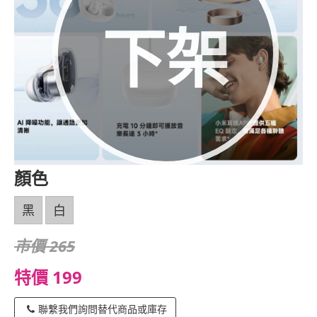
下架
顏色
黑
白
市價 265
特價 199
聯繫我們詢問替代商品或庫存