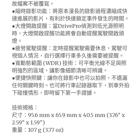
故檔案不被覆寫。
●縮時錄影功能：將原本漫長的錄影過程濃縮成快
速進展的影片，有利於快速鎖定事件發生的時間。
●大燈開啟提醒：當DrivePro偵測到低光源照明
時，大燈開啟提醒功能將會自動提醒駕駛開啟頭
燈。
●疲勞駕駛提醒：定時提醒駕駛需要休息，駕駛可
視個人情況，自行選擇行車多久後需要被提醒。
●寬動態範圍 (WDR) 技術：可平衡光線不足與照
明強烈的區域，讓影像細節清晰可辨識。
●便捷快照鍵：讓你在錄影中也可以拍照，不遺漏
任何關鍵時刻。也可將行車記錄器取下，到車外拍
下碰撞情形，即時留下第一手證據。
技術規格：
尺寸：95.6 mm x 65.9 mm x 40.5 mm (3.76" x
2.59" x 1.59")
重量：107 g (3.77 oz)