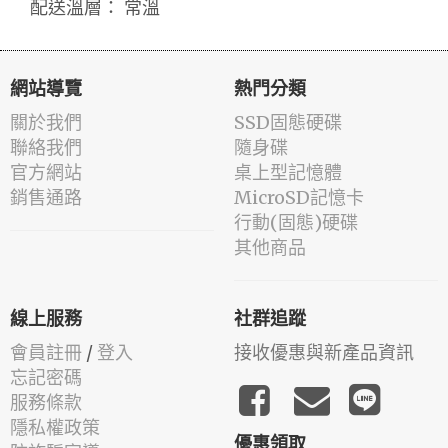
配送溫層： 常溫
網站導覽
熱門分類
關於我們
SSD固態硬碟
聯絡我們
隨身碟
官方網站
桌上型記憶體
銷售通路
MicroSD記憶卡
行動(固態)硬碟
其他商品
線上服務
社群追蹤
會員註冊
/
登入
接收優惠與新產品資訊
忘記密碼
服務條款
隱私權政策
優惠領取