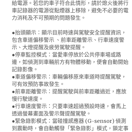
給電源。若您的車子符合此情形，請於熄火後將行
車記錄器的電源從點煙器上移除，避免不必要的電
力消秏及不可預期的問題發生。
●抬頭顯示：顯示目前時速與駕駛安全提醒資訊，
包含車道偏移警示 、前車距離警示、行車速度警
示、大燈提醒及疲勞駕駛提醒。
●停車監控模式：當愛車停放於公共停車場或路
邊，如偵測到車輛前方有物體移動，便會自動開始
記錄影像。
●車道偏移警示：車輛偏移原來車道時提醒駕駛，
可有效預防事故發生。
●前車距離警示：提醒駕駛與前車距離過近，應放
慢行駛速度。
●行車速度警示：只要車速超過預設時速，會馬上
透過螢幕畫面及警示聲提醒駕駛。
●緊急錄影模式：當碰撞感應器 (G-sensor) 偵測
到震動時，會自動觸發「緊急錄影」模式，鎖定事