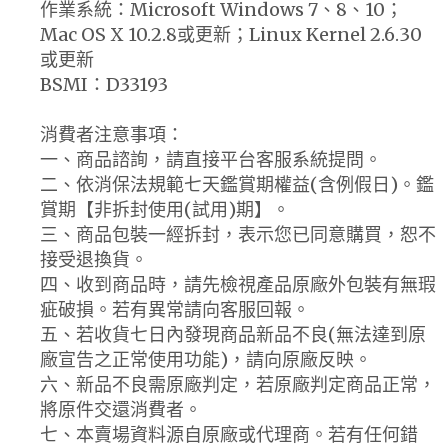
作業系統：Microsoft Windows 7、8、10；
Mac OS X 10.2.8或更新；Linux Kernel 2.6.30
或更新
BSMI：D33193
消費者注意事項：
一、商品諮詢，請直接平台客服系統提問。
二、依消保法規範七天鑑賞期權益(含例假日)。鑑
賞期【非拆封使用(試用)期】。
三、商品包裝一經拆封，表示您已同意購買，恕不
接受退換貨。
四、收到商品時，請先檢視產品原廠外包裝有無瑕
疵破損。若有異常請向客服回報。
五、若收貨七日內發現商品新品不良(無法達到原
廠宣告之正常使用功能)，請向原廠反映。
六、新品不良需原廠判定，若原廠判定商品正常，
將原件交還消費者。
七、本賣場資料源自原廠或代理商。若有任何錯