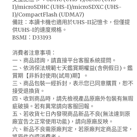
I)/microSDHC (UHS-I)/microSDXC (UHS-
I)/CompactFlash (UDMA7)
備註：本讀卡機也適用於UHS-II記憶卡，但僅提
供UHS-I的速度規格。
BSMI：D33193
消費者注意事項：
一、商品諮詢，請直接平台客服系統提問。
二、依消保法規範七天鑑賞期權益(含例假日)。鑑
賞期【非拆封使用(試用)期】。
三、商品包裝一經拆封，表示您已同意購買，恕不
接受退換貨。
四、收到商品時，請先檢視產品原廠外包裝有無瑕
疵破損。若有異常請向客服回報。
五、若收貨七日內發現商品新品不良(無法達到原
廠宣告之正常使用功能)，請向原廠反映。
六、新品不良需原廠判定，若原廠判定商品正常，
將原件交還消費者。