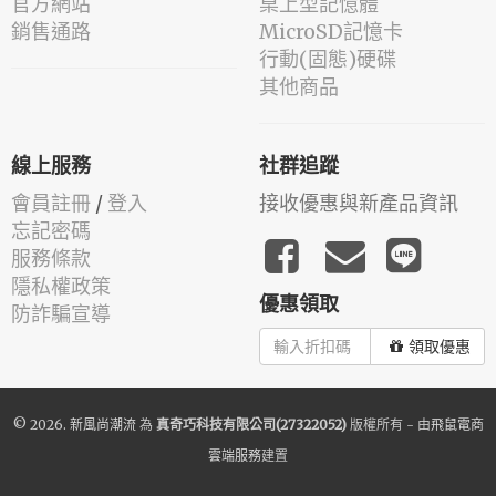
官方網站
桌上型記憶體
銷售通路
MicroSD記憶卡
行動(固態)硬碟
其他商品
線上服務
社群追蹤
會員註冊
/
登入
接收優惠與新產品資訊
忘記密碼
服務條款
隱私權政策
優惠領取
防詐騙宣導
領取優惠
© 2026.
新風尚潮流
為
真奇巧科技有限公司(27322052)
版權所有 - 由
飛鼠電商
雲端服務
建置