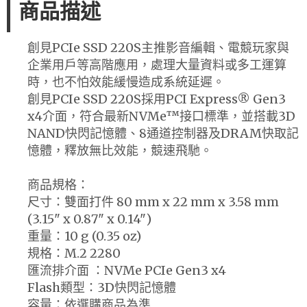
商品描述
創見PCIe SSD 220S主推影音編輯、電競玩家與
企業用戶等高階應用，處理大量資料或多工運算
時，也不怕效能緩慢造成系統延遲。
創見PCIe SSD 220S採用PCI Express® Gen3
x4介面，符合最新NVMe™接口標準，並搭載3D
NAND快閃記憶體、8通道控制器及DRAM快取記
憶體，釋放無比效能，競速飛馳。
商品規格：
尺寸：雙面打件 80 mm x 22 mm x 3.58 mm
(3.15" x 0.87" x 0.14")
重量：10 g (0.35 oz)
規格：M.2 2280
匯流排介面 ：NVMe PCIe Gen3 x4
Flash類型：3D快閃記憶體
容量：依選購商品為準