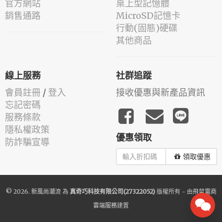
官方網站
桌上型記憶體
銷售通路
MicroSD記憶卡
行動(固態)硬碟
其他商品
線上服務
社群追蹤
會員註冊
/
登入
接收優惠與新產品資訊
忘記密碼
服務條款
隱私權政策
優惠領取
防詐騙宣導
領取優惠
© 2026.
新風尚潮流
為
真奇巧科技有限公司(27322052)
版權所有 - 由
飛鼠電商
雲端服務
建置