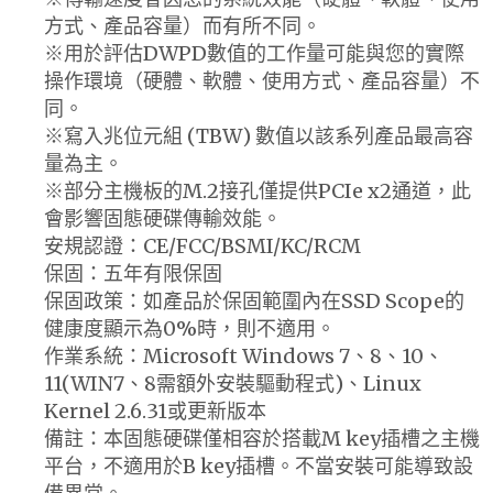
方式、產品容量）而有所不同。
※用於評估DWPD數值的工作量可能與您的實際
操作環境（硬體、軟體、使用方式、產品容量）不
同。
※寫入兆位元組 (TBW) 數值以該系列產品最高容
量為主。
※部分主機板的M.2接孔僅提供PCIe x2通道，此
會影響固態硬碟傳輸效能。
安規認證：CE/FCC/BSMI/KC/RCM
保固：五年有限保固
保固政策：如產品於保固範圍內在SSD Scope的
健康度顯示為0%時，則不適用。
作業系統：Microsoft Windows 7、8、10、
11(WIN7、8需額外安裝驅動程式)、Linux
Kernel 2.6.31或更新版本
備註：本固態硬碟僅相容於搭載M key插槽之主機
平台，不適用於B key插槽。不當安裝可能導致設