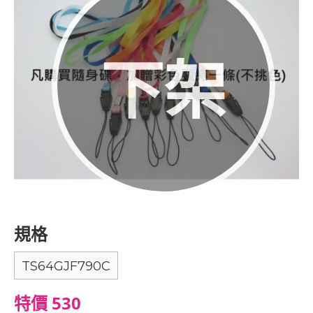
下架
規格
TS64GJF790C
特價 530