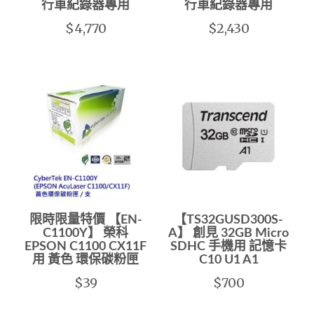
行車紀錄器專用
行車紀錄器專用
$4,770
$2,430
限時限量特價 【EN-
【TS32GUSD300S-
C1100Y】 榮科
A】 創見 32GB Micro
EPSON C1100 CX11F
SDHC 手機用 記憶卡
用 黃色 環保碳粉匣
C10 U1 A1
$39
$700