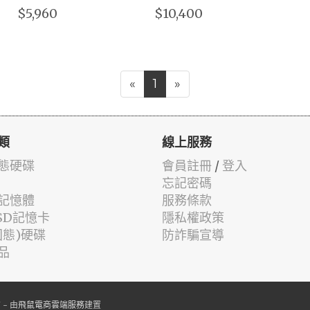
$5,960
$10,400
«
1
»
類
線上服務
固態硬碟
會員註冊
/
登入
忘記密碼
記憶體
服務條款
oSD記憶卡
隱私權政策
固態)硬碟
防詐騙宣導
品
- 由
飛鼠電商雲端服務
建置