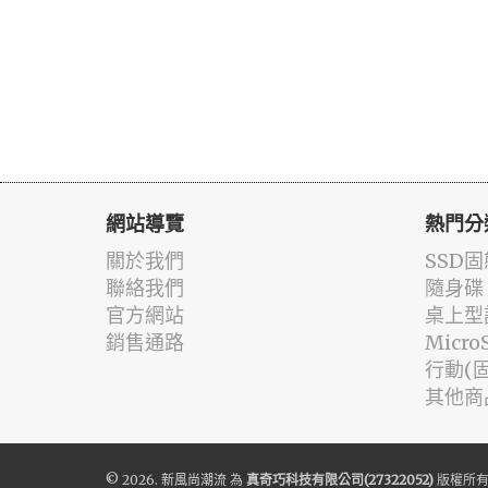
網站導覽
熱門分
關於我們
SSD
聯絡我們
隨身碟
官方網站
桌上型
銷售通路
Micr
行動(
其他商
© 2026.
新風尚潮流
為
真奇巧科技有限公司(27322052)
版權所有 