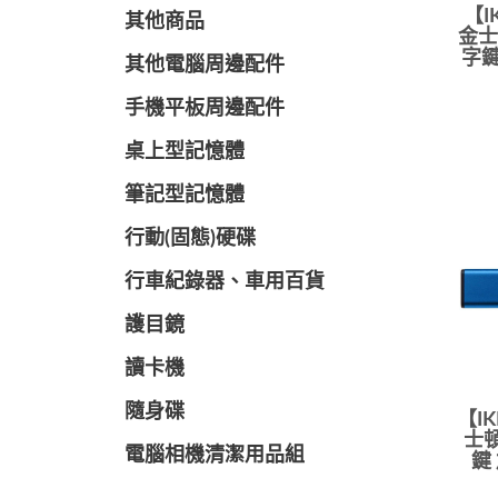
【I
其他商品
金士頓
字鍵
其他電腦周邊配件
手機平板周邊配件
桌上型記憶體
筆記型記憶體
行動(固態)硬碟
行車紀錄器、車用百貨
護目鏡
讀卡機
隨身碟
【IK
士頓
電腦相機清潔用品組
鍵