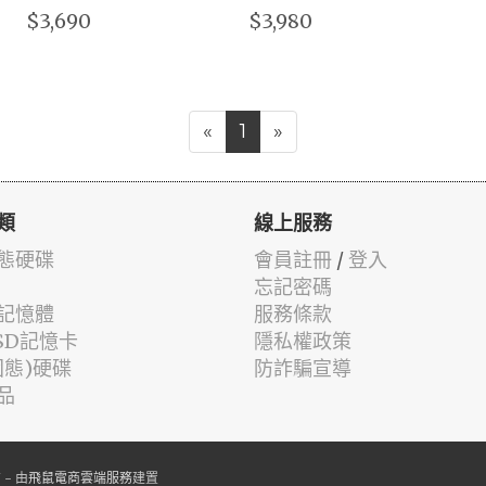
$3,690
$3,980
«
1
»
類
線上服務
固態硬碟
會員註冊
/
登入
忘記密碼
記憶體
服務條款
oSD記憶卡
隱私權政策
固態)硬碟
防詐騙宣導
品
- 由
飛鼠電商雲端服務
建置