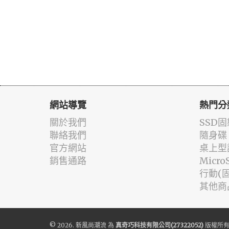
網站導覽
熱門分
關於我們
SSD
聯絡我們
隨身碟
官方網站
桌上型
銷售通路
Micr
行動(
其他商
© 2026.
新風尚潮流
為
真奇巧科技有限公司(27322052)
版權所有 