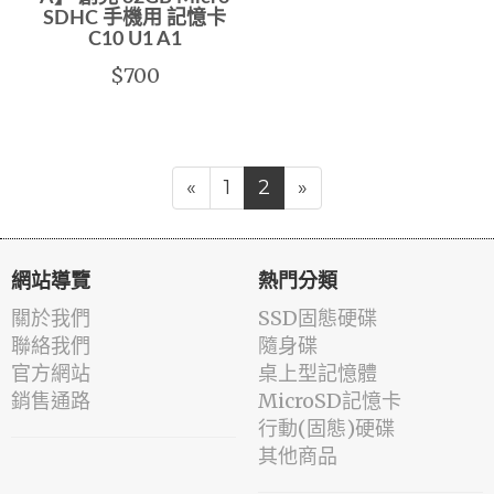
SDHC 手機用 記憶卡
C10 U1 A1
$700
«
1
2
»
網站導覽
熱門分類
關於我們
SSD固態硬碟
聯絡我們
隨身碟
官方網站
桌上型記憶體
銷售通路
MicroSD記憶卡
行動(固態)硬碟
其他商品