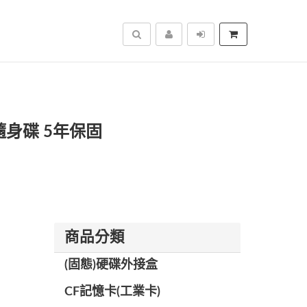
搜尋
C 隨身碟 5年保固
商品分類
(固態)硬碟外接盒
CF記憶卡(工業卡)