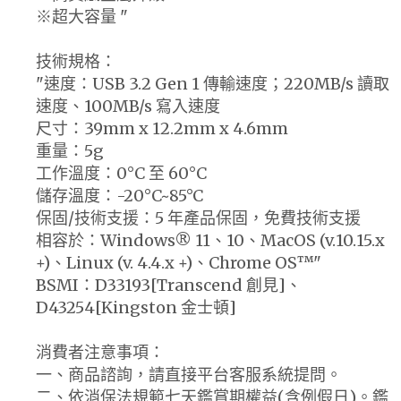
※超大容量 "
技術規格：
"速度：USB 3.2 Gen 1 傳輸速度；220MB/s 讀取
速度、100MB/s 寫入速度
尺寸：39mm x 12.2mm x 4.6mm
重量：5g
工作溫度：0°C 至 60°C
儲存溫度：-20°C~85°C
保固/技術支援：5 年產品保固，免費技術支援
相容於：Windows® 11、10、MacOS (v.10.15.x
+)、Linux (v. 4.4.x +)、Chrome OS™"
BSMI：D33193[Transcend 創見]、
D43254[Kingston 金士頓]
消費者注意事項：
一、商品諮詢，請直接平台客服系統提問。
二、依消保法規範七天鑑賞期權益(含例假日)。鑑