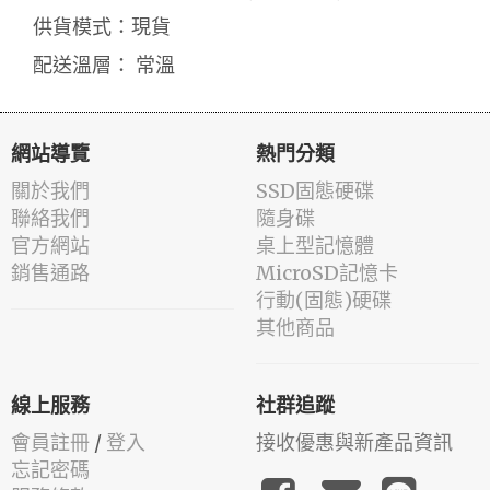
供貨模式：現貨
配送溫層： 常溫
網站導覽
熱門分類
關於我們
SSD固態硬碟
聯絡我們
隨身碟
官方網站
桌上型記憶體
銷售通路
MicroSD記憶卡
行動(固態)硬碟
其他商品
線上服務
社群追蹤
會員註冊
/
登入
接收優惠與新產品資訊
忘記密碼