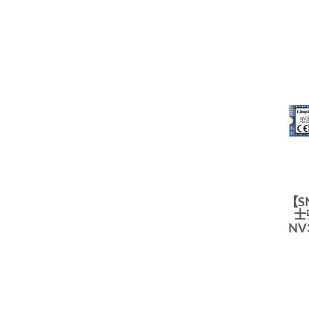
【S
士頓
NV3