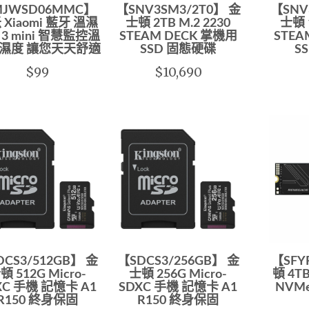
JWSD06MMC】
【SNV3SM3/2T0】 金
【SNV
 Xiaomi 藍牙 溫濕
士頓 2TB M.2 2230
士頓 1
3 mini 智慧監控溫
STEAM DECK 掌機用
STEA
濕度 讓您天天舒適
SSD 固態硬碟
S
$99
$10,690
DCS3/512GB】 金
【SDCS3/256GB】 金
【SFY
頓 512G Micro-
士頓 256G Micro-
頓 4TB
XC 手機 記憶卡 A1
SDXC 手機 記憶卡 A1
NVMe
R150 終身保固
R150 終身保固