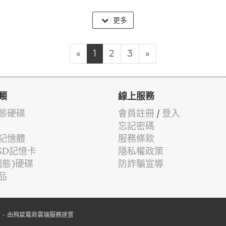
更多
«
1
2
3
»
類
線上服務
固態硬碟
會員註冊
/
登入
忘記密碼
記憶體
服務條款
oSD記憶卡
隱私權政策
固態)硬碟
防詐騙宣導
品
- 由
飛鼠電商雲端服務
建置