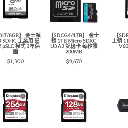
DIT/8GB】 金士頓
【SDCG4/1TB】 金士
【SDR
B SDHC 工業用 記
頓 1TB Micro SDXC
士頓 1
 pSLC 模式 3年保
U3 A2 記憶卡 每秒讀
V6
固
200MB
$1,300
$9,670