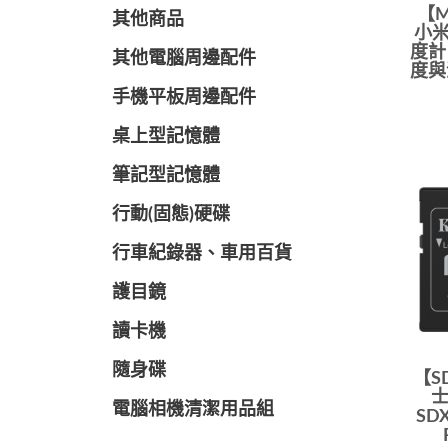
【M
其他商品
小米
度計 
其他電腦周邊配件
度與
手機平板周邊配件
桌上型記憶體
筆記型記憶體
行動(固態)硬碟
行車紀錄器、車用百貨
護目鏡
讀卡機
隨身碟
【S
士
電腦相機清潔用品組
SD