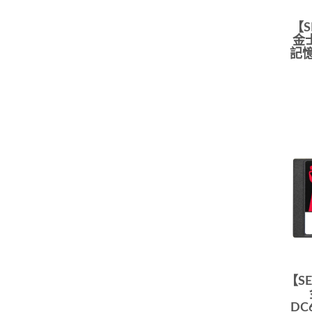
【S
金士
記憶
【SE
DC