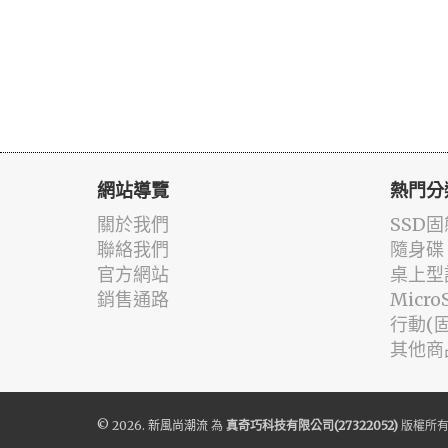
網站導覽
熱門分
關於我們
SSD
聯絡我們
隨身碟
官方網站
桌上型
銷售通路
Micr
行動(
其他商
© 2026.
新風尚潮流
為
真奇巧科技有限公司(27322052)
版權所有 