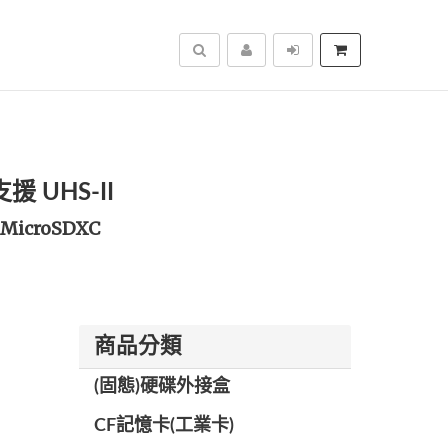
搜尋
援 UHS-II
MicroSDXC
商品分類
(固態)硬碟外接盒
CF記憶卡(工業卡)