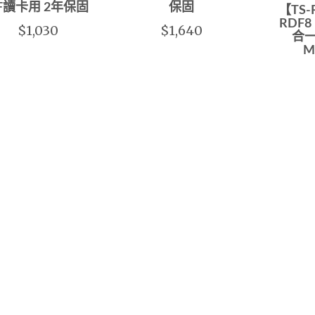
F讀卡用 2年保固
保固
【TS-
RDF8
$1,030
$1,640
合一
M