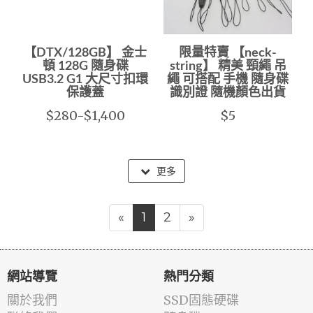
【DTX/128GB】 金士
限量特賣 【neck-
頓 128G 隨身碟
string】 精美 頸繩 吊
USB3.2 G1 大尺寸扣環
繩 可搭配 手機 隨身碟
保護蓋
識別證 隨機顏色出貨
$280-$1,400
$5
更多
«
1
2
»
網站導覽
熱門分類
關於我們
SSD固態硬碟