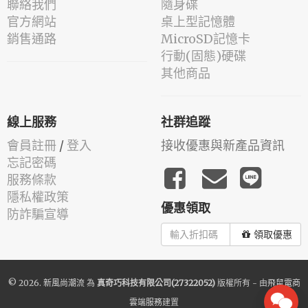
聯絡我們
隨身碟
官方網站
桌上型記憶體
銷售通路
MicroSD記憶卡
行動(固態)硬碟
其他商品
線上服務
社群追蹤
會員註冊
/
登入
接收優惠與新產品資訊
忘記密碼
服務條款
隱私權政策
優惠領取
防詐騙宣導
領取優惠
© 2026.
新風尚潮流
為
真奇巧科技有限公司(27322052)
版權所有 - 由
飛鼠電商
雲端服務
建置