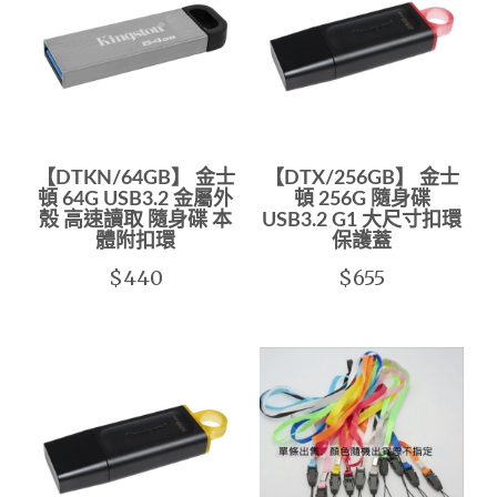
【DTKN/64GB】 金士
【DTX/256GB】 金士
頓 64G USB3.2 金屬外
頓 256G 隨身碟
殼 高速讀取 隨身碟 本
USB3.2 G1 大尺寸扣環
體附扣環
保護蓋
$440
$655