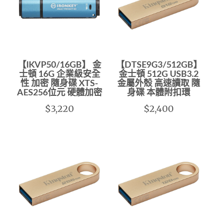
【IKVP50/16GB】 金
【DTSE9G3/512GB】
士頓 16G 企業級安全
金士頓 512G USB3.2
性 加密 隨身碟 XTS-
金屬外殼 高速讀取 隨
AES256位元 硬體加密
身碟 本體附扣環
$3,220
$2,400